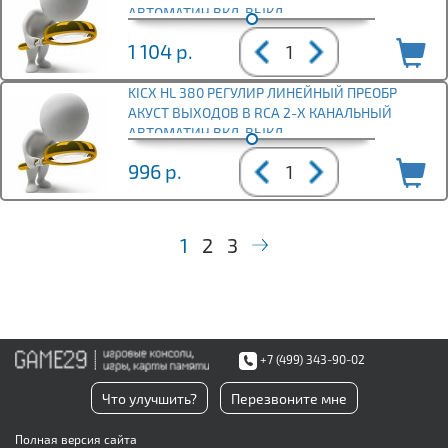
АВТОМАТИЧ ВКЛ-ВЫКЛ
1 104
р.
KICX HL 380 РЕГУЛИР ЛИНЕЙНЫЙ ПРЕОБР
АКУСТ ВЫХОДОВ В RCA 2-Х КАНАЛЬНЫЙ
АВТОМАТИЧ ВКЛ-ВЫКЛ
996
р.
1
2
3
+7 (499) 343-90-02
Что улучшить?
Перезвоните мне
Полная версия сайта