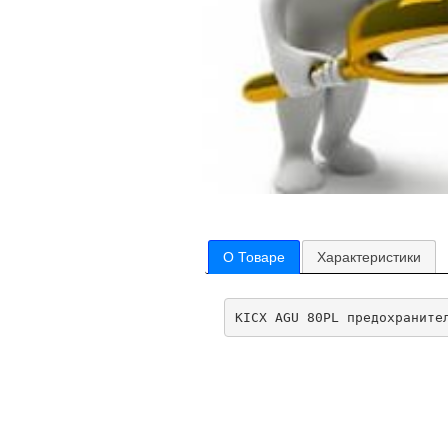
О Товаре
Характеристики
KICX AGU 80PL предохраните