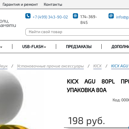
Гарантия и ремонт
Контакты
174-369-
+7 (499) 343-90-02
info@g
845
USB-FLASH
ПРЕДЗАКАЗЫ
ДОПОЛН
Звук
/
Установочные прочие аксессуары
/
KICX
/
KICX AGU
KICX AGU 80PL П
УПАКОВКА 80А
Код: 00
198
руб.