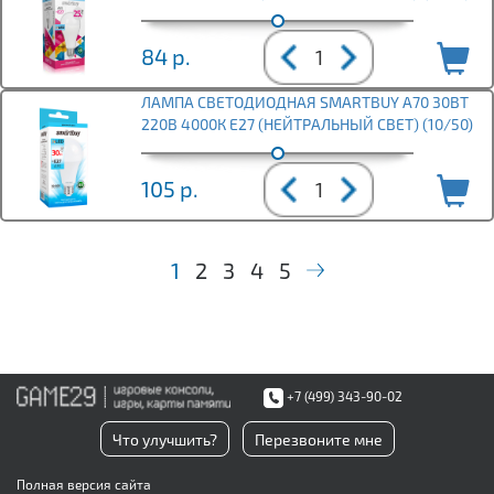
84
р.
ЛАМПА СВЕТОДИОДНАЯ SMARTBUY A70 30ВТ
220В 4000К E27 (НЕЙТРАЛЬНЫЙ СВЕТ) (10/50)
105
р.
1
2
3
4
5
+7 (499) 343-90-02
Что улучшить?
Перезвоните мне
Полная версия сайта