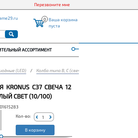
Перезвоните мне
ame29.ru
0
Ваша корзина
пуста
ИТЕЛЬНЫЙ АССОРТИМЕНТ
одные (LED)
/
Колба типа B, C (свеча)
/
Лампа светодиодная 
 КRONUS C37 СВЕЧА 12
ЛЫЙ СВЕТ (10/100)
001615283
Кол-во:
В корзину