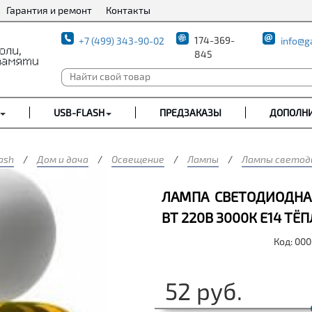
Гарантия и ремонт
Контакты
174-369-
+7 (499) 343-90-02
info@g
845
USB-FLASH
ПРЕДЗАКАЗЫ
ДОПОЛН
ash
/
Дом и дача
/
Освещение
/
Лампы
/
Лампы светоди
ЛАМПА СВЕТОДИОДНАЯ
ВТ 220В 3000К Е14 ТЁП
Код: 00
52
руб.