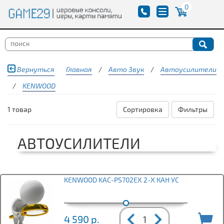
0
Вернуться
Главная
/
Авто Звук
/
Автоусилители
/
KENWOOD
1 товар
Сортировка
Фильтры
АВТОУСИЛИТЕЛИ
KENWOOD KAC-PS702EX 2-Х КАН УС
4 590
р.