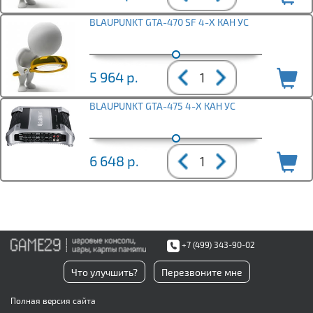
BLAUPUNKT GTA-470 SF 4-Х КАН УС
5 964
р.
BLAUPUNKT GTA-475 4-Х КАН УС
6 648
р.
+7 (499) 343-90-02
Что улучшить?
Перезвоните мне
Полная версия сайта