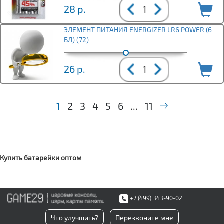
28
р.
ЭЛЕМЕНТ ПИТАНИЯ ENERGIZER LR6 POWER (6
БЛ) (72)
26
р.
1
2
3
4
5
6
...
11
Купить батарейки оптом
+7 (499) 343-90-02
Что улучшить?
Перезвоните мне