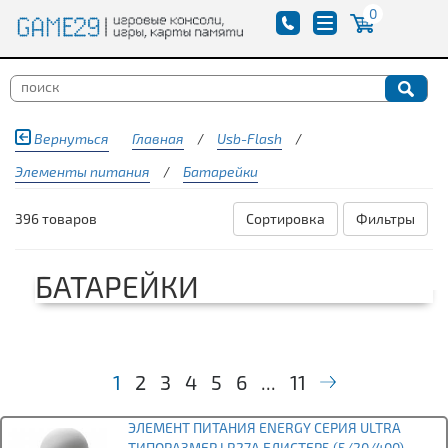
0
Вернуться
Главная
/
Usb-Flash
/
Элементы питания
/
Батарейки
396 товаров
Сортировка
Фильтры
БАТАРЕЙКИ
1
2
3
4
5
6
...
11
ЭЛЕМЕНТ ПИТАНИЯ ENERGY СЕРИЯ ULTRA
ТИПОРАЗМЕР LR27A БЛИСТЕР5 (5/20/400)