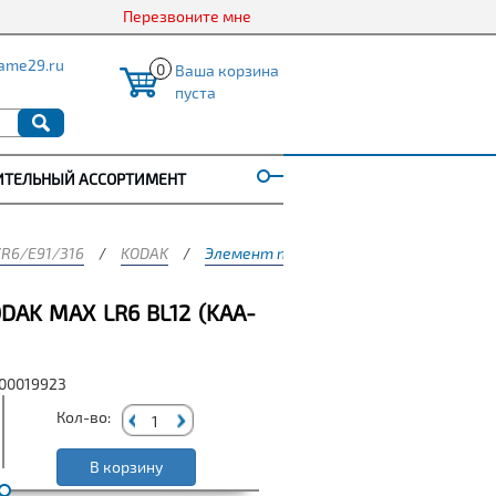
Перезвоните мне
ame29.ru
0
Ваша корзина
пуста
ИТЕЛЬНЫЙ АССОРТИМЕНТ
R6/E91/316
/
KODAK
/
Элемент питания KODAK MAX LR6 BL12 (
AK MAX LR6 BL12 (KАA-
000019923
Кол-во:
В корзину