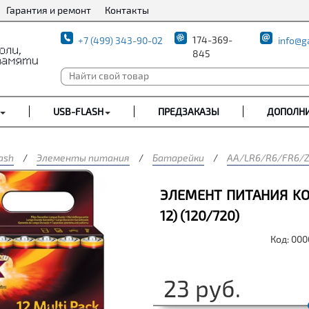
Гарантия и ремонт
Контакты
174-369-
+7 (499) 343-90-02
info@g
845
USB-FLASH
ПРЕДЗАКАЗЫ
ДОПОЛН
ash
/
Элементы питания
/
Батарейки
/
AA/LR6/R6/FR6/Z
ЭЛЕМЕНТ ПИТАНИЯ KOD
12) (120/720)
Код: 00
23
руб.