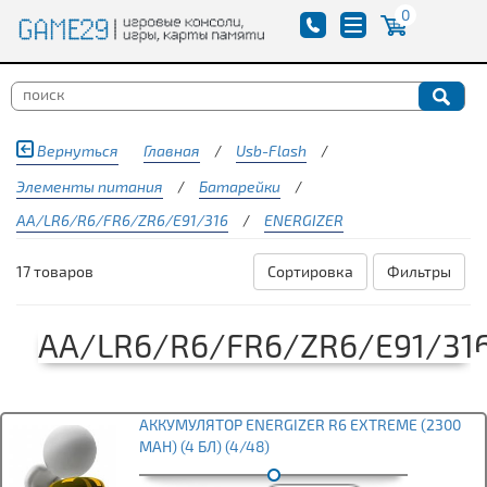
0
Вернуться
Главная
/
Usb-Flash
/
Элементы питания
/
Батарейки
/
AA/LR6/R6/FR6/ZR6/E91/316
/
ENERGIZER
17 товаров
Сортировка
Фильтры
AA/LR6/R6/FR6/ZR6/E91/31
АККУМУЛЯТОР ENERGIZER R6 EXTREME (2300
MAH) (4 БЛ) (4/48)