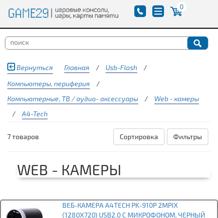
0
Вернуться
Главная
/
Usb-Flash
/
Компьютеры, периферия
/
Компьютерные, ТВ / аудио- аксессуары
/
Web - камеры
/
A4-Tech
7 товаров
Сортировка
Фильтры
WEB - КАМЕРЫ
ВЕБ-КАМЕРА A4TECH PK-910P 2MPIX
(1280X720) USB2.0 С МИКРОФОНОМ, ЧЕРНЫЙ