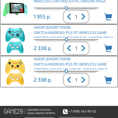
WIRELESS CONTROLLER PG-SW029A IPEGA
1 955
р.
НАБОР ДЖОЙСТИКОВ
SWITCH/ANDROID/PS3/PC WIRELESS GAME
CONTROLLER KIT TURQUOISE PG-SW019B IPEGA
2 338
р.
НАБОР ДЖОЙСТИКОВ
SWITCH/ANDROID/PS3/PC WIRELESS GAME
CONTROLLER KIT YELLOW PG-SW019A IPEGA
2 338
р.
+7 (499) 343-90-02