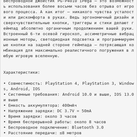
Беспроводной джойстик PG-P4010 iPega – это возможност
ь использования более восьми часов без отрыва от игро
вого процесса. А как итог – никакого чувства усталост
и или дискомфорта в руках. Ведь эргономичный дизайн и 
сверхчувствительные кнопки, триггеры и стики делают г
еймпад абсолютно органичным продолжением вашей руки. 
Встроенный 6-ти осевой гироскоп, ассиметричные вибрац
ионные моторы, светодиодная подсветка и программируем
ые кнопки на задней стороне геймпада – потрясающая ко
мбинация для максимально реалистичного погружения в л
юбую игровую вселенную.  

Характеристики:

• Совместимость: PlayStation 4, PlayStation 3, Window
s, Android, IOS

• Системные требования: Android 10.0 и выше, IOS 13.0 
и выше 

• Емкость аккумулятора: 400мАч

• Напряжение зарядки: DC 3.7V = 50mA

• Время зарядки: около 3 часов

• Время беспрерывной работы: около 8 часов

• Беспроводное подключение: Bluetooth 3.0

• Расстояние передачи: ≤8 метров
