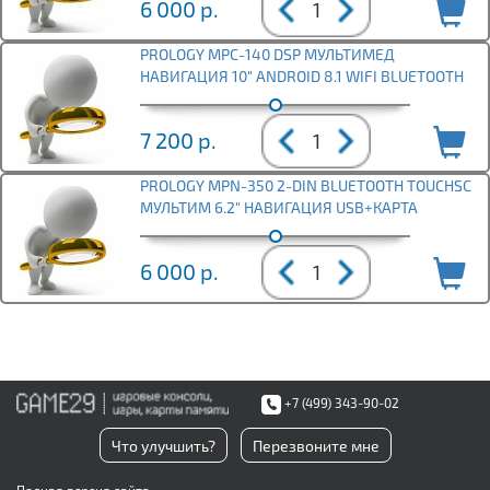
6 000
р.
PROLOGY MPC-140 DSP МУЛЬТИМЕД
НАВИГАЦИЯ 10" ANDROID 8.1 WIFI BLUETOOTH
7 200
р.
PROLOGY MPN-350 2-DIN BLUETOOTH TOUCHSC
МУЛЬТИМ 6.2" НАВИГАЦИЯ USB+КАРТА
6 000
р.
+7 (499) 343-90-02
Что улучшить?
Перезвоните мне
Полная версия сайта