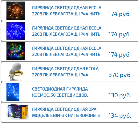
160СВЕТОДИОД. 4
ГИРЛЯНДА СВЕТОДИОДНАЯ ECOLA
174 руб.
220В ПЫЛЕВЛАГОЗАЩ. IP44 НИТЬ
НАРАЩ. (ДОП СЕКЦИЯ) 10М
160СВЕТОДИОД. 4000K
ГИРЛЯНДА СВЕТОДИОДНАЯ ECOLA
174 руб.
220В ПЫЛЕВЛАГОЗАЩ. IP44 НИТЬ
НАРАЩ. (ДОП СЕКЦИЯ) 10М
160СВЕТОДИОД. СИНИЙ
ГИРЛЯНДА СВЕТОДИОДНАЯ ECOLA
174 руб.
220В ПЫЛЕВЛАГОЗАЩ. IP44 НИТЬ
НАРАЩ. (ДОП СЕКЦИЯ) 10М
160СВЕТОДИОД. ЦВЕТ.
ГИРЛЯНДА СВЕТОДИОДНЯ ECOLA
370 руб.
220В ПЫЛЕВЛАГОЗАЩ. IP44
БАХРОМА НАРАЩ. (БАЗОВАЯ
СЕКЦИЯ) 3X(0.2-0.5)М 150L
СВЕТОДИОДНАЯ ГИРЛЯНДА
130 руб.
КОСМОС, 50 СВЕТОДИОДОВ,
СИНИЙ, 6,5 М., 8 РЕЖИМОВ
МИГАНИЯ
ГИРЛЯНДА СВЕТОДИОДНАЯ ЭРА
134 руб.
МОДЕЛЬ ENIN-3K НИТЬ КОРОНЫ 3
М МУЛЬТИКОЛОР 220В
ПЫЛЕВЛАГОЗАЩИТА IP20 (36/8