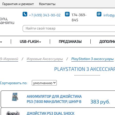
Гарантия и ремонт
Контакты
174-369-
+7 (499) 343-90-02
info@g
845
USB-FLASH
ПРЕДЗАКАЗЫ
ДОПОЛН
9-Игровой
/
Игровые Аксессуары
/
PlayStation 3 аксессуары
PLAYSTATION 3 АКСЕССУА
Сортировать по:
АККУМУЛЯТОР ДЛЯ ДЖОЙСТИКА
383 руб.
PS3 (1800 MAH,БЛИСТЕР, ШНУР В
КОМПЛЕКТЕ)
ДЖОЙСТИК PS3 DUAL SHOCK