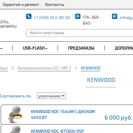
Гарантия и ремонт
Контакты
174-369-
+7 (499) 343-90-02
info@g
845
USB-FLASH
ПРЕДЗАКАЗЫ
ДОПОЛН
Звук
/
Автомагнитолы CD / MP 3
/
KENWOOD
KENWOOD
Сортировать по:
KENWOOD KDC-154UM С ДИСКОМ
6 000 руб.
4Х50 ВТ
KENWOOD KDC-BT560U DSP