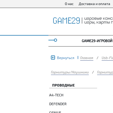
О нас
Доставка и оплата
GAME29-ИГРОВОЙ
Вернуться
Главная
/
Usb-Fl
Гарнитуры/Наушники
/
Гарниту
ПРОВОДНЫЕ
A4-TECH
DEFENDER
GENIUS