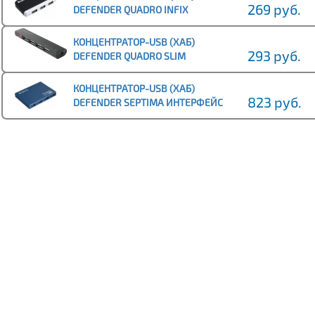
269 руб.
DEFENDER QUADRO INFIX
ИНТЕРФЕЙС USB2.0, 4 ПОРТА
(1/100)
КОНЦЕНТРАТОР-USB (ХАБ)
293 руб.
DEFENDER QUADRO SLIM
ИНТЕРФЕЙС USB2.0, 4 ПОРТА
(1/120)
КОНЦЕНТРАТОР-USB (ХАБ)
823 руб.
DEFENDER SEPTIMA ИНТЕРФЕЙС
USB 2.0, 7 ПОРТОВ (АДАПТЕР 2А)
(1/50)