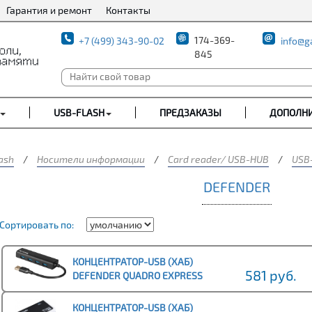
Гарантия и ремонт
Контакты
174-369-
+7 (499) 343-90-02
info@g
845
USB-FLASH
ПРЕДЗАКАЗЫ
ДОПОЛН
ash
/
Носители информации
/
Card reader/ USB-HUB
/
USB
DEFENDER
Сортировать по:
КОНЦЕНТРАТОР-USB (ХАБ)
581 руб.
DEFENDER QUADRO EXPRESS
ИНТЕРФЕЙС USB 3.0, 4 ПОРТА. ДО 5
ГБИТ/С (1/100)
КОНЦЕНТРАТОР-USB (ХАБ)