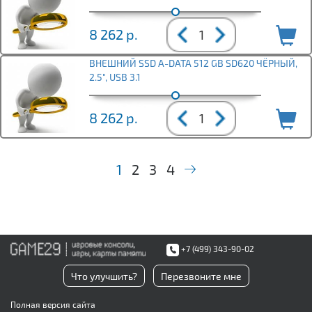
8 262
р.
ВНЕШНИЙ SSD A-DATA 512 GB SD620 ЧЁРНЫЙ,
2.5", USB 3.1
8 262
р.
1
2
3
4
+7 (499) 343-90-02
Что улучшить?
Перезвоните мне
Полная версия сайта