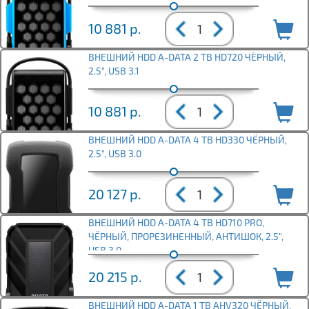
10 881
р.
ВНЕШНИЙ HDD A-DATA 2 TB HD720 ЧЁРНЫЙ,
2.5", USB 3.1
10 881
р.
ВНЕШНИЙ HDD A-DATA 4 TB HD330 ЧЁРНЫЙ,
2.5", USB 3.0
20 127
р.
ВНЕШНИЙ HDD A-DATA 4 TB HD710 PRO,
ЧЁРНЫЙ, ПРОРЕЗИНЕННЫЙ, АНТИШОК, 2.5",
USB 3.0
20 215
р.
ВНЕШНИЙ HDD A-DATA 1 TB AHV320 ЧЁРНЫЙ,