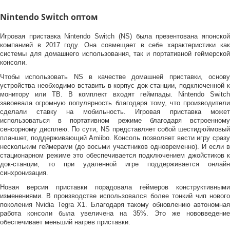
Nintendo Switсh оптом
Игровая приставка Nintendo Switch (NS) была презентована японской
компанией в 2017 году. Она совмещает в себе характеристики как
системы для домашнего использования, так и портативной геймерской
консоли.
Чтобы использовать NS в качестве домашней приставки, основу
устройства необходимо вставить в корпус док-станции, подключенной к
монитору или ТВ. В комплект входят геймпады. Nintendo Switch
завоевала огромную популярность благодаря тому, что производители
сделали ставку на мобильность. Игровая приставка может
использоваться в портативном режиме благодаря встроенному
сенсорному дисплею. По сути, NS представляет собой шестидюймовый
планшет, поддерживающий Amiibo. Консоль позволяет вести игру сразу
нескольким геймерами (до восьми участников одновременно). И если в
стационарном режиме это обеспечивается подключением джойстиков к
док-станции, то при удаленной игре поддерживается онлайн
синхронизация.
Новая версия приставки порадовала геймеров конструктивными
изменениями. В производстве использовался более тонкий чип нового
поколения Nvidia Tegra X1. Благодаря такому обновлению автономная
работа консоли была увеличена на 35%. Это же нововведение
обеспечивает меньший нагрев приставки.