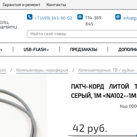
Гарантия и ремонт
Контакты
174-369-
+7 (499) 343-90-02
info@g
845
USB-FLASH
ПРЕДЗАКАЗЫ
ДОПОЛН
ash
/
Компьютеры, периферия
/
Компьютерные, ТВ / аудио-
ПАТЧ-КОРД ЛИТОЙ T
СЕРЫЙ, 1М <NA102--1M>
Код: 00
42
руб.