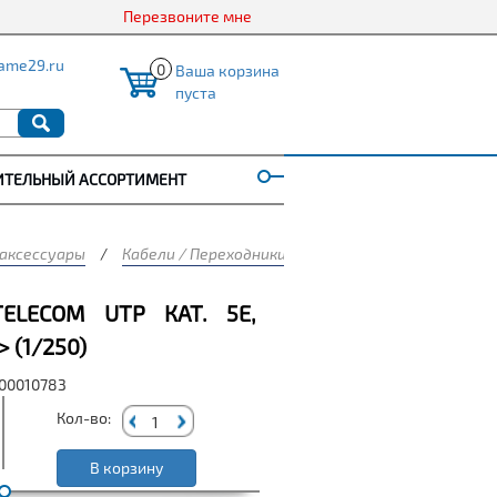
Перезвоните мне
ame29.ru
0
Ваша корзина
пуста
ИТЕЛЬНЫЙ АССОРТИМЕНТ
 аксессуары
/
Кабели / Переходники
/
Патч-корды, витая па
ELECOM UTP КАТ. 5Е,
 (1/250)
000010783
Кол-во:
В корзину