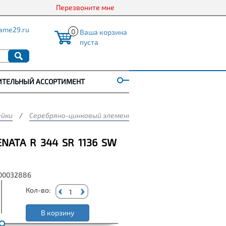
Перезвоните мне
ame29.ru
0
Ваша корзина
пуста
ИТЕЛЬНЫЙ АССОРТИМЕНТ
ейки
/
Серебряно-цинковый элемент SR
/
RENATA
/
Элемен
NATA R 344 SR 1136 SW
000032886
Кол-во:
В корзину