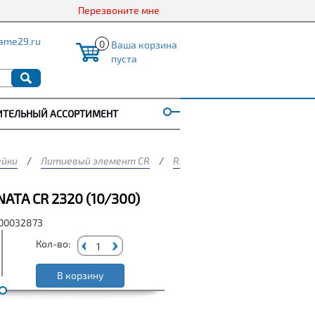
Перезвоните мне
ame29.ru
0
Ваша корзина
пуста
ИТЕЛЬНЫЙ АССОРТИМЕНТ
ейки
/
Литиевый элемент CR
/
RENATA
/
Элемент питания
TA CR 2320 (10/300)
000032873
Кол-во:
В корзину