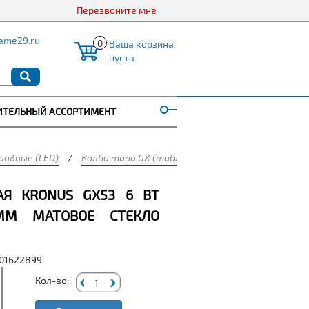
Перезвоните мне
ame29.ru
0
Ваша корзина
пуста
ИТЕЛЬНЫЙ АССОРТИМЕНТ
одные (LED)
/
Колба типа GX (таблетка)
/
Лампа светодиод
АЯ КRONUS GX53 6 ВТ
6ММ МАТОВОЕ СТЕКЛО
001622899
Кол-во: