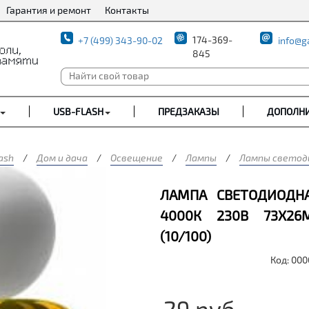
Гарантия и ремонт
Контакты
174-369-
+7 (499) 343-90-02
info@g
845
USB-FLASH
ПРЕДЗАКАЗЫ
ДОПОЛН
ash
/
Дом и дача
/
Освещение
/
Лампы
/
Лампы светоди
ЛАМПА СВЕТОДИОДН
4000К 230В 73X2
(10/100)
Код: 00
29
руб.