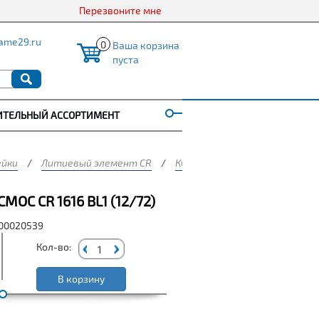
Перезвоните мне
ame29.ru
0
Ваша корзина
пуста
ИТЕЛЬНЫЙ АССОРТИМЕНТ
ейки
/
Литиевый элемент CR
/
КОСМОС
/
Элемент питания
ОС CR 1616 BL1 (12/72)
000020539
Кол-во:
В корзину