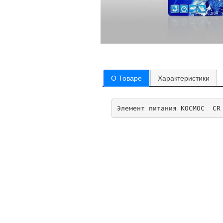
О Товаре
Характеристики
Элемент питания КОСМОС  CR