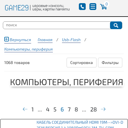
0
Вернуться
Главная
/
Usb-Flash
/
Компьютеры, периферия
1068 товаров
Сортировка
Фильтры
КОМПЬЮТЕРЫ, ПЕРИФЕРИЯ
1
...
4
5
6
7
8
...
28
КАБЕЛЬ СОЕДИНИТЕЛЬНЫЙ HDMI 19M-->DVI-D
25M ВЕРСИЯ 1.4 1080P@60ГЦ 3М, TV-COM