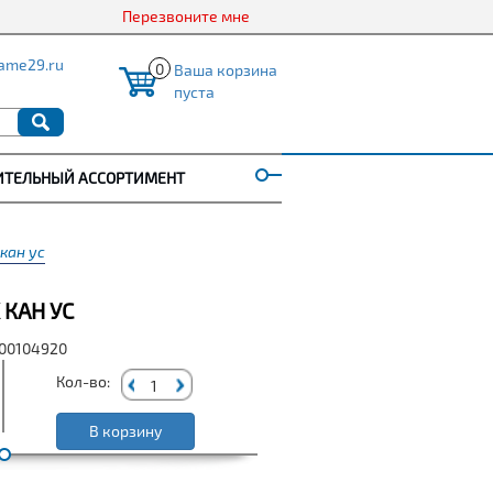
Перезвоните мне
ame29.ru
0
Ваша корзина
пуста
ИТЕЛЬНЫЙ АССОРТИМЕНТ
кан ус
 КАН УС
000104920
Кол-во:
В корзину