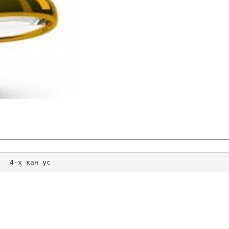
   4-х кан ус