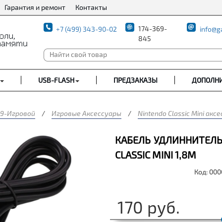
Гарантия и ремонт
Контакты
174-369-
+7 (499) 343-90-02
info@g
845
USB-FLASH
ПРЕДЗАКАЗЫ
ДОПОЛН
9-Игровой
/
Игровые Аксессуары
/
Nintendo Classic Mini акс
КАБЕЛЬ УДЛИННИТЕЛ
CLASSIC MINI 1,8М
Код: 00
170
руб.