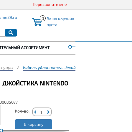
Перезвоните мне
ame29.ru
0
Ваша корзина
пуста
ИТЕЛЬНЫЙ АССОРТИМЕНТ
ессуары
/
Кабель удлиннитель джойстика Nintendo Classic Mini 1
Ь ДЖОЙСТИКА NINTENDO
000035077
Кол-во:
В корзину