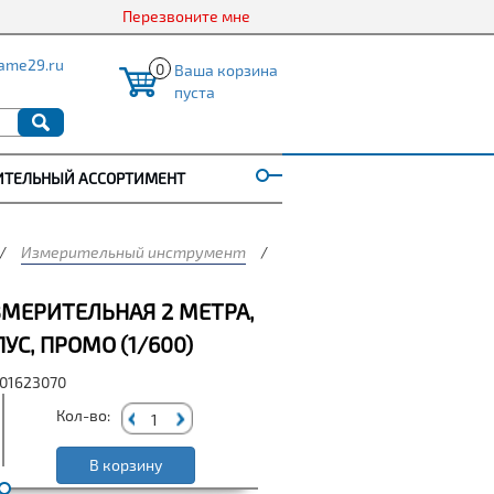
Перезвоните мне
ame29.ru
0
Ваша корзина
пуста
ИТЕЛЬНЫЙ АССОРТИМЕНТ
/
Измерительный инструмент
/
Рулетка SMARTBUY измерите
ЗМЕРИТЕЛЬНАЯ 2 МЕТРА,
С, ПРОМО (1/600)
001623070
Кол-во:
В корзину