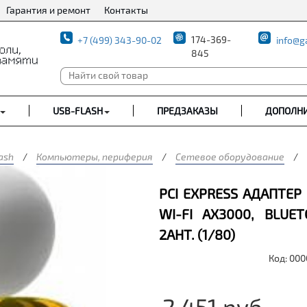
Гарантия и ремонт
Контакты
174-369-
+7 (499) 343-90-02
info@g
845
USB-FLASH
ПРЕДЗАКАЗЫ
ДОПОЛН
ash
/
Компьютеры, периферия
/
Сетевое оборудование
/
PCI EXPRESS АДАПТЕР
WI-FI AX3000, BLUE
2АНТ. (1/80)
Код: 00
2 451
руб.