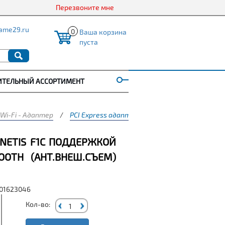
Перезвоните мне
ame29.ru
0
Ваша корзина
пуста
ИТЕЛЬНЫЙ АССОРТИМЕНТ
Wi-Fi - Адаптер
/
PCI Express адаптер NETIS F1с поддержкой Wi-
 NETIS F1С ПОДДЕРЖКОЙ
TOOTH (АНТ.ВНЕШ.СЪЕМ)
001623046
Кол-во: