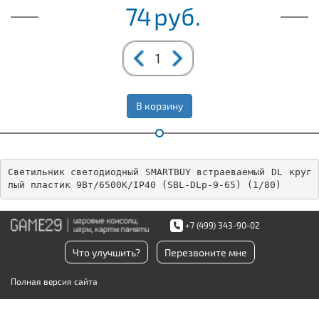
74
руб.
В корзину
Светильник светодиодный SMARTBUY встраеваемый DL круг
лый пластик 9Вт/6500K/IP40 (SBL-DLp-9-65) (1/80)
+7 (499) 343-90-02
Что улучшить?
Перезвоните мне
Полная версия сайта