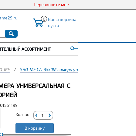
Перезвоните мне
ame29.ru
0
Ваша корзина
пуста
ИТЕЛЬНЫЙ АССОРТИМЕНТ
O-ME
/
SHO-ME CA-3550M камера универсальная с изменяемой
МЕРА УНИВЕРСАЛЬНАЯ С
ОРИЕЙ
001551199
Кол-во:
В корзину