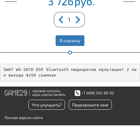
3 726
руб.
В корзину
SWAT WX-507D DSP bluetooth медиаресив мультицвет 2 ли
н выхода 4х50 съемная
+7 (499) 343-90-02
Что улучшить?
Перезвоните мне
Полная версия сайта