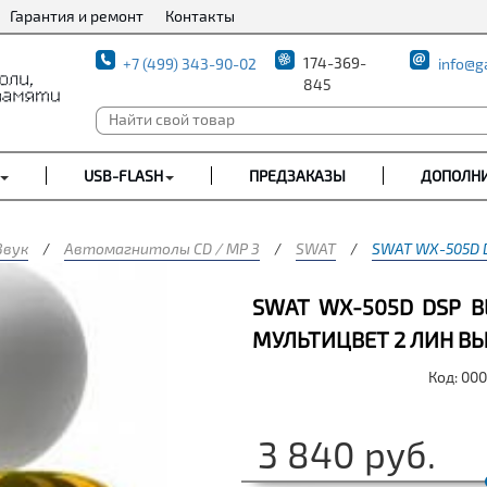
Гарантия и ремонт
Контакты
174-369-
+7 (499) 343-90-02
info@g
845
USB-FLASH
ПРЕДЗАКАЗЫ
ДОПОЛН
Звук
/
Автомагнитолы CD / MP 3
/
SWAT
/
SWAT WX-505D D
SWAT WX-505D DSP 
МУЛЬТИЦВЕТ 2 ЛИН В
Код: 00
3 840
руб.