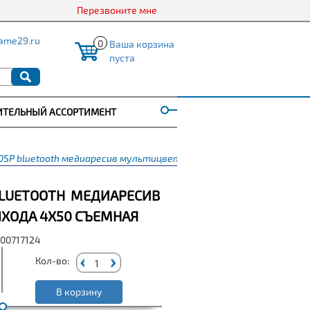
Перезвоните мне
ame29.ru
0
Ваша корзина
пуста
ИТЕЛЬНЫЙ АССОРТИМЕНТ
SP bluetooth медиаресив мультицвет 2 лин выхода 4х50 съемная
BLUETOOTH МЕДИАРЕСИВ
ЫХОДА 4Х50 СЪЕМНАЯ
000717124
Кол-во:
В корзину