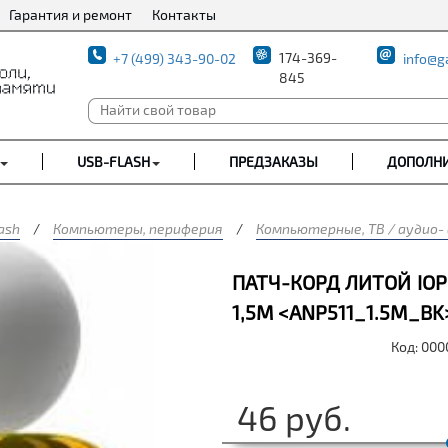
Гарантия и ремонт
Контакты
174-369-
+7 (499) 343-90-02
info@g
845
USB-FLASH
ПРЕДЗАКАЗЫ
ДОПОЛН
ash
/
Компьютеры, периферия
/
Компьютерные, ТВ / аудио-
ПАТЧ-КОРД ЛИТОЙ IOP
1,5М <ANP511_1.5M_BK>
Код: 00
46
руб.