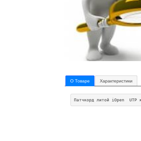
О Товаре
Характеристики
Патчкорд литой iOpen  UTP 