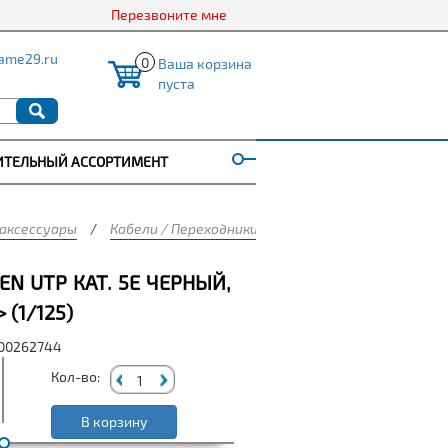
Перезвоните мне
ame29.ru
0
Ваша корзина
пуста
ИТЕЛЬНЫЙ АССОРТИМЕНТ
 аксессуары
/
Кабели / Переходники
/
Патч-корды, витая па
EN UTP КАТ. 5Е ЧЕРНЫЙ,
 (1/125)
000262744
Кол-во:
В корзину