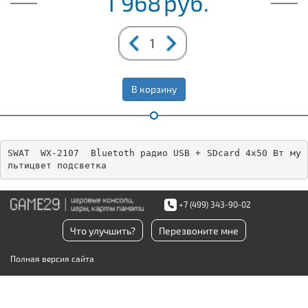
1 968
руб.
В корзину
SWAT  WX-2107  Bluetoth радио USB + SDcard 4х50 Вт му
льтицвет подсветка
+7 (499) 343-90-02
Что улучшить?
Перезвоните мне
Полная версия сайта