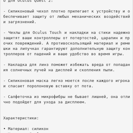
о для Oculus Quest 2:

- Силиконовый чехол плотно прилегает к устройству и о
беспечивает защиту от любых механических воздействий 
и загрязнений. 

- Чехлы для Oculus Touch и накладки на стики надежно 
защитят ваши контроллеры от потертостей, царапин и пр
очих повреждений. А противоскользящий материал и реме
шки на липучках гарантируют дополнительную защиту кон
троллеров от падений и ваше удобство во время игры. 

- Накладка для линз поможет избежать вреда от попадан
ия солнечных лучей на дисплей и скопления пыли. 

- Силиконовая маска легко моется после каждого игрока 
и спасает поролоновую вставку от пота.

- Салфеточка из микрофибры не бывает лишней, она отли
чно подойдет для ухода за дисплеем. 

Характеристики:

• Материал: силикон
