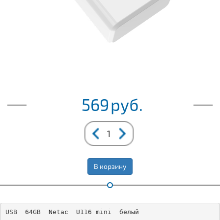
569
руб.
В корзину
USB  64GB  Netac  U116 mini  белый