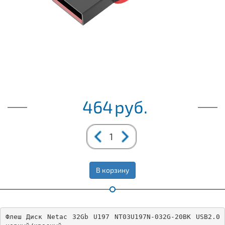
464
руб.
В корзину
Флеш Диск Netac 32Gb U197 NT03U197N-032G-20BK USB2.0 