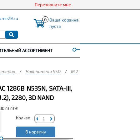
Перезвоните мне
ame29.ru
0
Ваша корзина
пуста
ИТЕЛЬНЫЙ АССОРТИМЕНТ
ютеров
/
Накопители SSD
/
M.2
/
Внутренний SSD Netac 128
 128GB N535N, SATA-III,
.2), 2280, 3D NAND
000232391
Кол-во:
В корзину