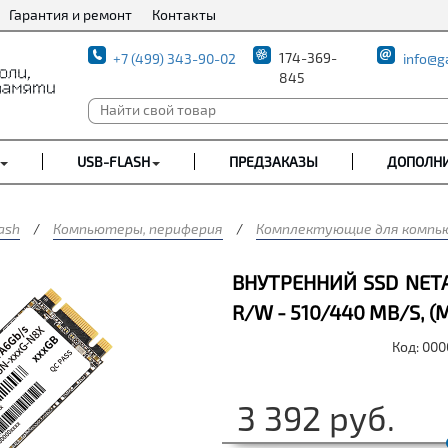
Гарантия и ремонт
Контакты
174-369-
+7 (499) 343-90-02
info@g
845
USB-FLASH
ПРЕДЗАКАЗЫ
ДОПОЛН
ash
/
Компьютеры, периферия
/
Комплектующие для компь
ВНУТРЕННИЙ SSD NETAC
R/W - 510/440 MB/S, (M
Код: 00
3 392
руб.