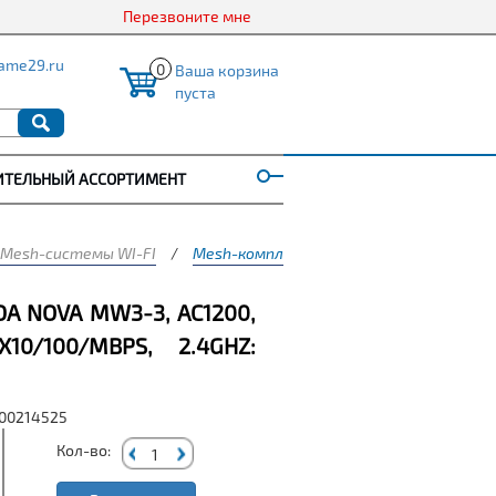
Перезвоните мне
ame29.ru
0
Ваша корзина
пуста
ИТЕЛЬНЫЙ АССОРТИМЕНТ
Mesh-системы WI-FI
/
Mesh-комплект TENDA nova MW3-3, AC1200
A NOVA MW3-3, AC1200,
10/100/MBPS, 2.4GHZ:
000214525
Кол-во: