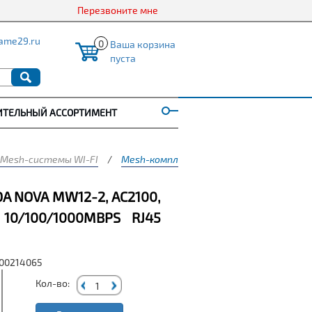
Перезвоните мне
ame29.ru
0
Ваша корзина
пуста
ИТЕЛЬНЫЙ АССОРТИМЕНТ
Mesh-системы WI-FI
/
Mesh-комплект TENDA nova MW12-2, AC210
 NOVA MW12-2, AC2100,
10/100/1000MBPS RJ45
000214065
Кол-во: