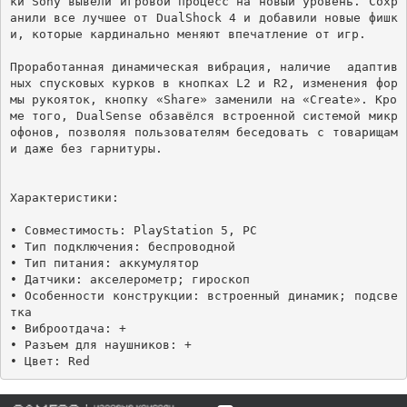
ки Sony вывели игровой процесс на новый уровень. Сохр
анили все лучшее от DualShock 4 и добавили новые фишк
и, которые кардинально меняют впечатление от игр. 

Проработанная динамическая вибрация, наличие  адаптив
ных спусковых курков в кнопках L2 и R2, изменения фор
мы рукояток, кнопку «Share» заменили на «Create». Кро
ме того, DualSense обзавёлся встроенной системой микр
офонов, позволяя пользователям беседовать с товарищам
и даже без гарнитуры.

Характеристики:

• Совместимость: PlayStation 5, PC

• Тип подключения: беспроводной

• Тип питания: аккумулятор

• Датчики: акселерометр; гироскоп

• Особенности конструкции: встроенный динамик; подсве
тка

• Виброотдача: +

• Разъем для наушников: +
