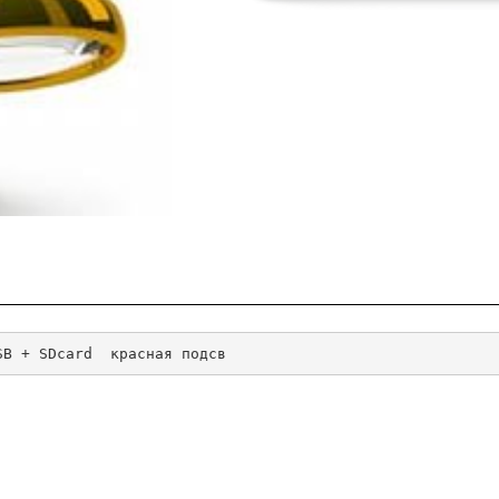
SB + SDcard  красная подсв