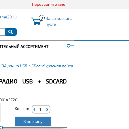
Перезвоните мне
ame29.ru
0
Ваша корзина
пуста
ИТЕЛЬНЫЙ АССОРТИМЕНТ
BA радио USB + SDcard красная подсв
 РАДИО USB + SDCARD
000145720
Кол-во:
В корзину