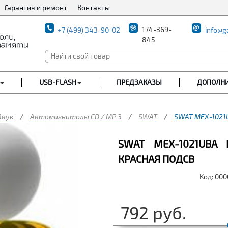
Гарантия и ремонт
Контакты
174-369-
+7 (499) 343-90-02
info@g
845
USB-FLASH
ПРЕДЗАКАЗЫ
ДОПОЛН
Звук
/
Автомагнитолы CD / MP 3
/
SWAT
/
SWAT MEX-1021U
SWAT MEX-1021UBA
КРАСНАЯ ПОДСВ
Код: 00
792
руб.