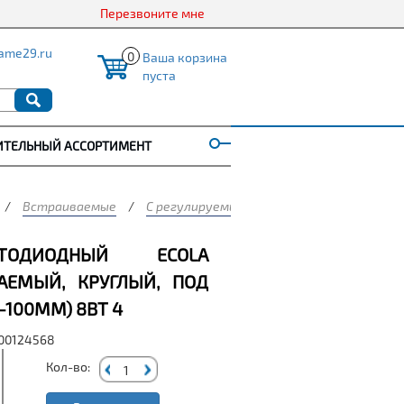
Перезвоните мне
ame29.ru
0
Ваша корзина
пуста
ИТЕЛЬНЫЙ АССОРТИМЕНТ
/
Встраиваемые
/
С регулируемым посадочным местом
/
ТОДИОДНЫЙ ECOLA
ВАЕМЫЙ, КРУГЛЫЙ, ПОД
-100ММ) 8ВТ 4
000124568
Кол-во: